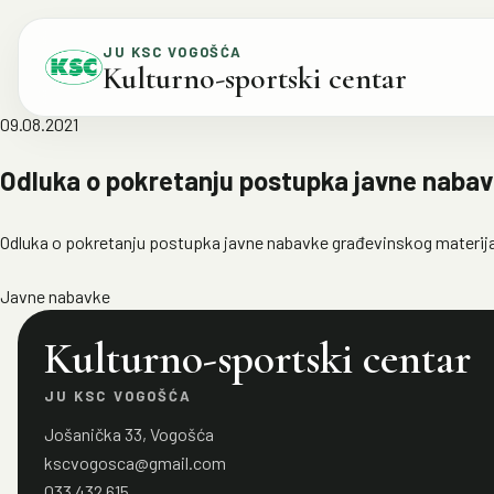
Skip to content
JU KSC VOGOŠĆA
Kulturno-sportski centar
09.08.2021
Odluka o pokretanju postupka javne nabavk
Odluka o pokretanju postupka javne nabavke građevinskog materijala
Javne nabavke
Kulturno-sportski centar
JU KSC VOGOŠĆA
Jošanička 33, Vogošća
kscvogosca@gmail.com
033 432 615