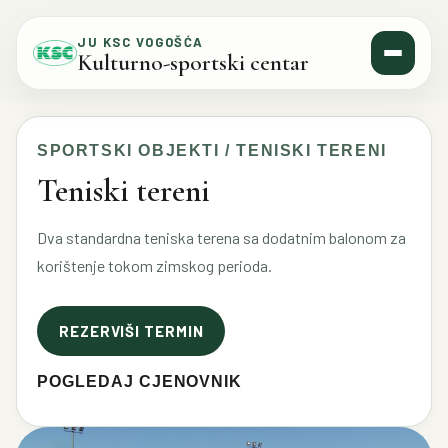
Skip to content
JU KSC VOGOŠĆA
Kulturno-sportski centar
SPORTSKI OBJEKTI / TENISKI TERENI
Teniski tereni
Dva standardna teniska terena sa dodatnim balonom za
korištenje tokom zimskog perioda.
REZERVIŠI TERMIN
POGLEDAJ CJENOVNIK