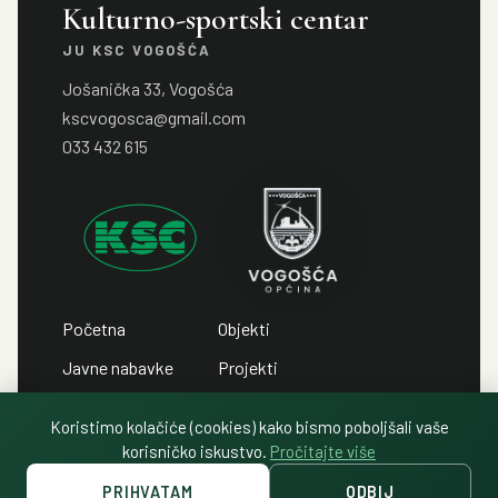
Kulturno-sportski centar
JU KSC VOGOŠĆA
Jošanička 33, Vogošća
kscvogosca@gmail.com
033 432 615
Početna
Objekti
Javne nabavke
Projekti
Javni pozivi
Kontakt
Koristimo kolačiće (cookies) kako bismo poboljšali vaše
Javni oglasi
Politika privatnosti
korisničko iskustvo.
Pročitajte više
PRIHVATAM
ODBIJ