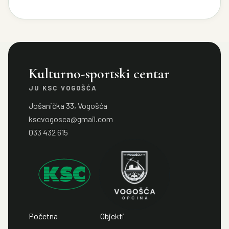
Kulturno-sportski centar
JU KSC VOGOŠĆA
Jošanička 33, Vogošća
kscvogosca@gmail.com
033 432 615
Početna
Objekti