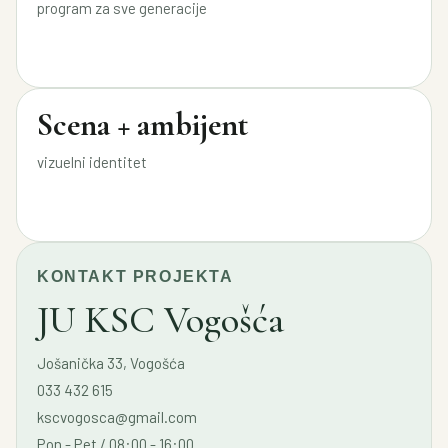
program za sve generacije
Scena + ambijent
vizuelni identitet
KONTAKT PROJEKTA
JU KSC Vogošća
Jošanička 33, Vogošća
033 432 615
kscvogosca@gmail.com
Pon - Pet / 08:00 - 16:00