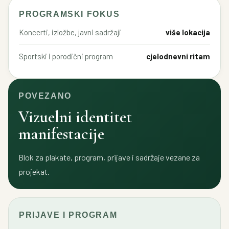
PROGRAMSKI FOKUS
Koncerti, izložbe, javni sadržaji
više lokacija
Sportski i porodični program
cjelodnevni ritam
POVEZANO
Vizuelni identitet
manifestacije
Blok za plakate, program, prijave i sadržaje vezane za
projekat.
PRIJAVE I PROGRAM