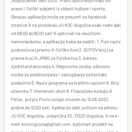
„Vogošćanski dani 2020“ Pravo apliciranja imaju svi
pravni i fizički subjekti iz oblasti kulture i sporta.
Obrazac aplikacije može se preuzeti sa facebook
stranice ili na protokolu JU KSC Vogošća svaki radni dan
od 08,00 do16,00 sati ili aplicirati na vlastitom
memorandumu, a aplikacija treba da sadrži: 1. Puni naziv
podnosioca (pravno ili fizičko lice) 2. ID/PDV broj (za
pravna lica) ili JMBG za fizička lica 3. Adresa
sjedišta/stanovanja 4. Odgovorna osoba, odnosno
osoba za predstavljanje i zastupljanje sa kontakt
podacima 5. Naziv programa sa kratkim opisom 6. Broj
učesnika 7. Vremenski okvir 8. Finansijsku košulju 9.
Pečat, potpis Poziv ostaje otvoren do 12.06.2020.
godine do 12,00 sati. Aplikacije slati poštom na adresu:
JU KSC Vogošća, Jošanička 33, 71320 Vogošća, ili na e-
mail: kscvogosca@gmail.com. Aplicirani projekti se