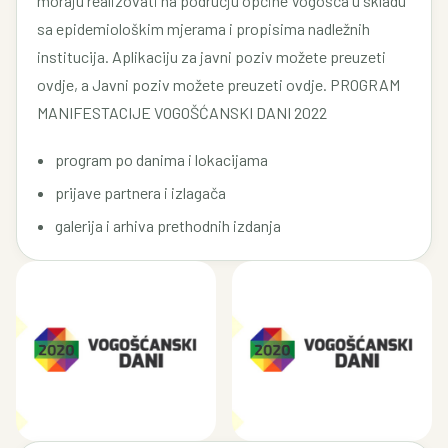
moraju realizovati na području općine Vogošća u skladu
sa epidemiološkim mjerama i propisima nadležnih
institucija. Aplikaciju za javni poziv možete preuzeti
ovdje, a Javni poziv možete preuzeti ovdje. PROGRAM
MANIFESTACIJE VOGOŠĆANSKI DANI 2022
program po danima i lokacijama
prijave partnera i izlagača
galerija i arhiva prethodnih izdanja