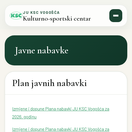
Skip to content
JU KSC VOGOŠĆA
Kulturno-sportski centar
Javne nabavke
Plan javnih nabavki
Izmjene i dopune Plana nabavki JU KSC Vogošća za
2026. godinu
Izmjene i dopune Plana nabavki JU KSC Vogošća za