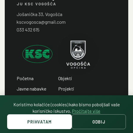
Odluka o pokretanju postupka javne nabavke hemijskih
JU KSC VOGOŠĆA
Odluka o izboru najpovoljnijeg ponuđača za nabavku
proizvoda za održavanje ispravnosti bazenske vode
Izmjene i dopune Plana nabavki JU KSC Vogošća za
Jošanička 33, Vogošća
semafora-led ekrana sa propratnom opremom i
2025. godinu
kscvogosca@gmail.com
Odluka o pokretanju postupka nabavke usluga
ugradnjom za potrebe JU KSC Vogošća
033 432 615
uzorkovanja bazenske vode za 2025. godinu
Izmjene i dopune Plana nabavki JU KSC Vogošća za
Odluka o poništenju postupka nabavke usluga u području
2025. godinu
Odluka o pokretanju postupka nabavke usluga
kinematografskih filmova i videofilmova
obrazovnih seminara za 2025. godinu
Izmjene i dopune Plana nabavki JU KSC Vogošća za
Odluka o izboru najpovoljnijeg ponuđača u postupku
2025. godinu
Odluka o pokretanju postupka nabavke usluga
javne nabavke usluga razglasa
organizacije društvenih i kulturnih događaja za 2025.
Izmjene i dopune Plana nabavki JU KSC Vogošća za
Početna
Objekti
Odluka o izboru najpovoljnijeg ponuđača u postupku
godinu
2025. godinu
Javne nabavke
Projekti
javne nabavke radne odjeće
Odluka o pokretanju postupka nabavke ugostiteljskih
Izmjene i dopune Plana nabavki JU KSC Vogošća za
Javni pozivi
Kontakt
Odluka o izboru najpovoljnijeg ponuđača u postupku
usluga za 2025. godinu
2025. godinu
Koristimo kolačiće (cookies) kako bismo poboljšali vaše
javne nabavke radne obuće
Javni oglasi
Politika privatnosti
korisničko iskustvo.
Pročitajte više
Odluka o pokretanju postupka nabavke poštanskih
Izmjene i dopune Plana nabavki JU KSC Vogošća za
Odluka o izboru najpovoljnijeg ponuđača u postupku
PRIHVATAM
ODBIJ
usluga za 2025. godinu
2025. godinu
javne nabavke dekoraterskih radova