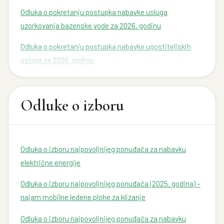
2026. godinu
Odluka o pokretanju postupka nabavke usluga
uzorkovanja bazenske vode za 2026. godinu
Izmjene i dopune Plana nabavki JU KSC Vogošća za
2026. godinu
Odluka o pokretanju postupka nabavke ugostiteljskih
usluga za 2026. godinu
Izmjene i dopune Plana nabavki JU KSC Vogošća za
2026. godinu
Odluka o pokretanju postupka nabavke usluga stručnog
osposobljavanja za 2026. godinu
Odluke o izboru
Izmjene i dopune Plana nabavki JU KSC Vogošća za
2026. godinu
Odluka o pokretanju postupka nabavke usluga
obrazovnih seminara za 2026. godinu
Izmjene i dopune Plana nabavki JU KSC Vogošća za
2026. godinu
Odluka o izboru najpovoljnijeg ponuđača za nabavku
Odluka o pokretanju postupka nabavke poštanskih
električne energije
usluga za 2026. godinu
Izmjene i dopune Plana nabavki JU KSC Vogošća za
2026. godinu
Odluka o izboru najpovoljnijeg ponuđača (2025. godina) –
Odluka o pokretanju postupka nabavke usluga agencija
najam mobilne ledene plohe za klizanje
za fizičku zaštitu u 2026. godini
Izmjene i dopune Plana nabavki JU KSC Vogošća za
2026. godinu
Odluka o izboru najpovoljnijeg ponuđača za nabavku
Odluka o pokretanju postupka nabavke usluga