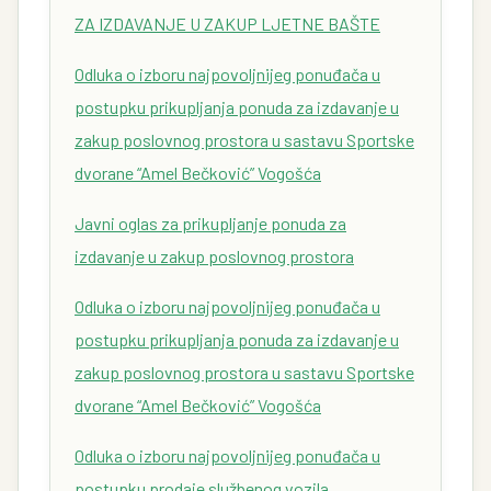
ZA IZDAVANJE U ZAKUP LJETNE BAŠTE
Odluka o izboru najpovoljnijeg ponuđača u
postupku prikupljanja ponuda za izdavanje u
zakup poslovnog prostora u sastavu Sportske
dvorane “Amel Bečković” Vogošća
Javni oglas za prikupljanje ponuda za
izdavanje u zakup poslovnog prostora
Odluka o izboru najpovoljnijeg ponuđača u
postupku prikupljanja ponuda za izdavanje u
zakup poslovnog prostora u sastavu Sportske
dvorane “Amel Bečković” Vogošća
Odluka o izboru najpovoljnijeg ponuđača u
postupku prodaje službenog vozila