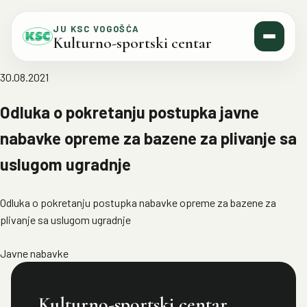
Skip to content
JU KSC VOGOŠĆA
Kulturno-sportski centar
30.08.2021
Odluka o pokretanju postupka javne
nabavke opreme za bazene za plivanje sa
uslugom ugradnje
Odluka o pokretanju postupka nabavke opreme za bazene za
plivanje sa uslugom ugradnje
Javne nabavke
Kulturno-sportski centar