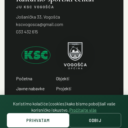
JU KSC VOGOŠĆA
Jošanička 33, Vogošća
kscvogosca@gmail.com
033 432 615
Početna
Objekti
Javne nabavke
Projekti
Javni pozivi
Kontakt
Koristimo kolačiće (cookies) kako bismo poboljšali vaše
Javni oglasi
Politika privatnosti
korisničko iskustvo.
Pročitajte više
PRIHVATAM
ODBIJ