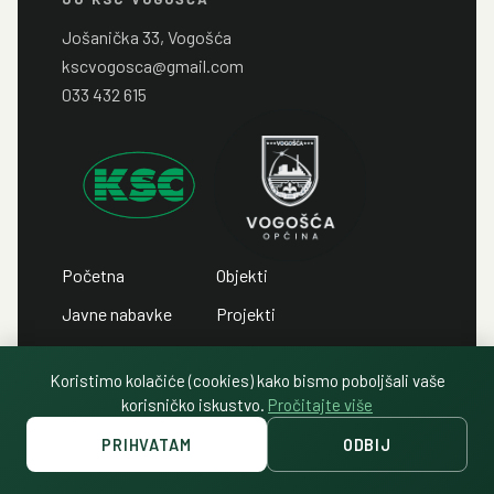
Jošanička 33, Vogošća
kscvogosca@gmail.com
033 432 615
Početna
Objekti
Javne nabavke
Projekti
Javni pozivi
Kontakt
Koristimo kolačiće (cookies) kako bismo poboljšali vaše
Javni oglasi
Politika privatnosti
korisničko iskustvo.
Pročitajte više
PRIHVATAM
ODBIJ