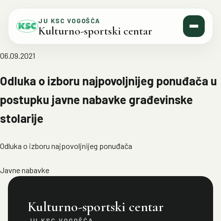
Skip to content
JU KSC VOGOŠĆA
Kulturno-sportski centar
06.09.2021
Odluka o izboru najpovoljnijeg ponuđača u
postupku javne nabavke građevinske
stolarije
Odluka o izboru najpovoljnijeg ponuđača
Javne nabavke
Kulturno-sportski centar
JU KSC VOGOŠĆA