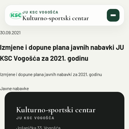
Skip to content
JU KSC VOGOŠĆA
Kulturno-sportski centar
30.09.2021
Izmjene i dopune plana javnih nabavki JU
KSC Vogošća za 2021. godinu
Izmjene i dopune plana javnih nabavki za 2021. godinu
Javne nabavke
Kulturno-sportski centar
JU KSC VOGOŠĆA
Jošanička 33, Vogošća