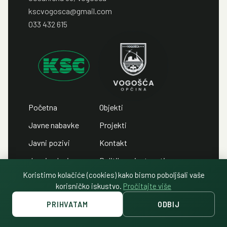
kscvogosca@gmail.com
033 432 615
Početna
Objekti
Javne nabavke
Projekti
Javni pozivi
Kontakt
Javni oglasi
Politika privatnosti
Koristimo kolačiće (cookies) kako bismo poboljšali vaše
korisničko iskustvo.
Pročitajte više
PRIHVATAM
ODBIJ