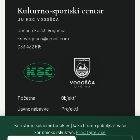
Kulturno-sportski centar
JU KSC VOGOŠĆA
Jošanička 33, Vogošća
kscvogosca@gmail.com
033 432 615
Početna
Objekti
Javne nabavke
Projekti
Javni pozivi
Kontakt
Koristimo kolačiće (cookies) kako bismo poboljšali vaše
Javni oglasi
Politika privatnosti
korisničko iskustvo.
Pročitajte više