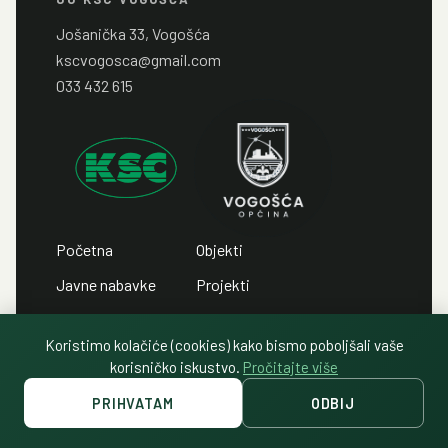
Jošanička 33, Vogošća
kscvogosca@gmail.com
033 432 615
Početna
Objekti
Javne nabavke
Projekti
Javni pozivi
Kontakt
Koristimo kolačiće (cookies) kako bismo poboljšali vaše
Javni oglasi
Politika privatnosti
korisničko iskustvo.
Pročitajte više
PRIHVATAM
ODBIJ