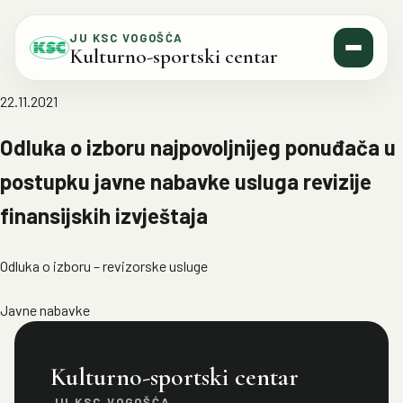
Skip to content
JU KSC VOGOŠĆA
Kulturno-sportski centar
22.11.2021
Odluka o izboru najpovoljnijeg ponuđača u
postupku javne nabavke usluga revizije
finansijskih izvještaja
Odluka o izboru – revizorske usluge
Javne nabavke
Kulturno-sportski centar
JU KSC VOGOŠĆA