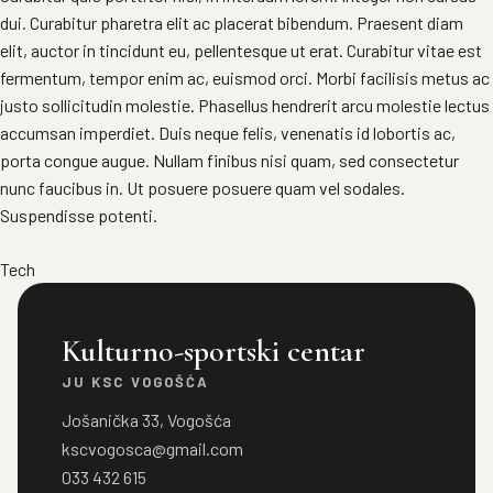
dui. Curabitur pharetra elit ac placerat bibendum. Praesent diam
elit, auctor in tincidunt eu, pellentesque ut erat. Curabitur vitae est
fermentum, tempor enim ac, euismod orci. Morbi facilisis metus ac
justo sollicitudin molestie. Phasellus hendrerit arcu molestie lectus
accumsan imperdiet. Duis neque felis, venenatis id lobortis ac,
porta congue augue. Nullam finibus nisi quam, sed consectetur
nunc faucibus in. Ut posuere posuere quam vel sodales.
Suspendisse potenti.
Tech
Kulturno-sportski centar
JU KSC VOGOŠĆA
Jošanička 33, Vogošća
kscvogosca@gmail.com
033 432 615