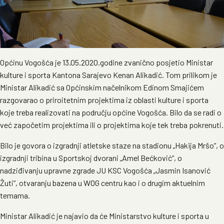
Općinu Vogošća je 13.05.2020.godine zvanično posjetio Ministar
kulture i sporta Kantona Sarajevo Kenan Alikadić. Tom prilikom je
Ministar Alikadić sa Općinskim načelnikom Edinom Smajićem
razgovarao o priroitetnim projektima iz oblasti kulture i sporta
koje treba realizovati na području općine Vogošća. Bilo da se radi o
već započetim projektima ili o projektima koje tek treba pokrenuti.
Bilo je govora o izgradnji atletske staze na stadionu „Hakija Mršo“, o
izgradnji tribina u Sportskoj dvorani „Amel Bećković“, o
nadziđivanju upravne zgrade JU KSC Vogošća „Jasmin Isanović
Žuti“, otvaranju bazena u WOG centru kao i o drugim aktuelnim
temama.
Ministar Alikadić je najavio da će Ministarstvo kulture i sporta u