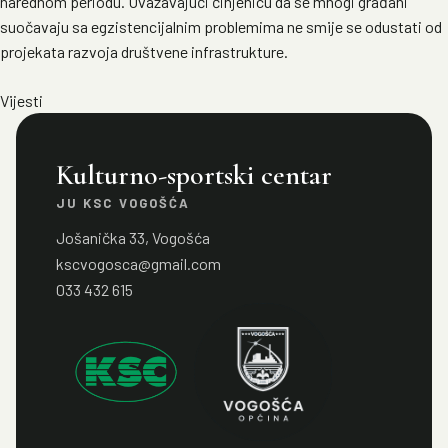
narednom periodu. Uvažavajući činjenicu da se mnogi građani
suočavaju sa egzistencijalnim problemima ne smije se odustati od
projekata razvoja društvene infrastrukture.
Vijesti
Kulturno-sportski centar
JU KSC VOGOŠĆA
Jošanička 33, Vogošća
kscvogosca@gmail.com
033 432 615