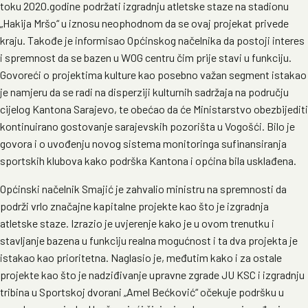
toku 2020.godine podržati izgradnju atletske staze na stadionu
„Hakija Mršo“ u iznosu neophodnom da se ovaj projekat privede
kraju. Takođe je informisao Općinskog načelnika da postoji interes
i spremnost da se bazen u WOG centru čim prije stavi u funkciju.
Govoreći o projektima kulture kao posebno važan segment istakao
je namjeru da se radi na disperziji kulturnih sadržaja na području
cijelog Kantona Sarajevo, te obećao da će Ministarstvo obezbijediti
kontinuirano gostovanje sarajevskih pozorišta u Vogošći. Bilo je
govora i o uvođenju novog sistema monitoringa sufinansiranja
sportskih klubova kako podrška Kantona i općina bila usklađena.
Općinski načelnik Smajić je zahvalio ministru na spremnosti da
podrži vrlo značajne kapitalne projekte kao što je izgradnja
atletske staze. Izrazio je uvjerenje kako je u ovom trenutku i
stavljanje bazena u funkciju realna mogućnost i ta dva projekta je
istakao kao prioritetna. Naglasio je, međutim kako i za ostale
projekte kao što je nadziđivanje upravne zgrade JU KSC i izgradnju
tribina u Sportskoj dvorani „Amel Bećković“ očekuje podršku u