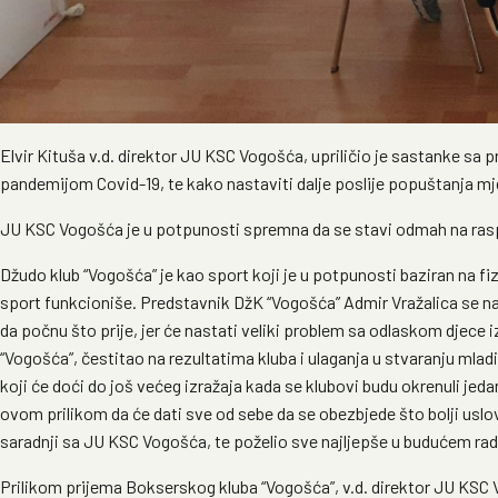
Elvir Kituša v.d. direktor JU KSC Vogošća, upriličio je sastanke s
pandemijom Covid-19, te kako nastaviti dalje poslije popuštanja mj
JU KSC Vogošća je u potpunosti spremna da se stavi odmah na raspo
Džudo klub “Vogošća” je kao sport koji je u potpunosti baziran na f
sport funkcioniše. Predstavnik DžK “Vogošća” Admir Vražalica se n
da počnu što prije, jer će nastati veliki problem sa odlaskom djece 
“Vogošća”, čestitao na rezultatima kluba i ulaganja u stvaranju mlad
koji će doći do još većeg izražaja kada se klubovi budu okrenuli jed
ovom prilikom da će dati sve od sebe da se obezbjede što bolji uslo
saradnji sa JU KSC Vogošća, te poželio sve najljepše u budućem ra
Prilikom prijema Bokserskog kluba “Vogošća”, v.d. direktor JU KSC 