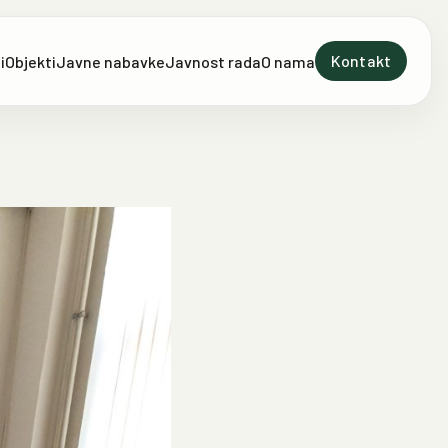
Kontakt
i
Objekti
Javne nabavke
Javnost rada
O nama