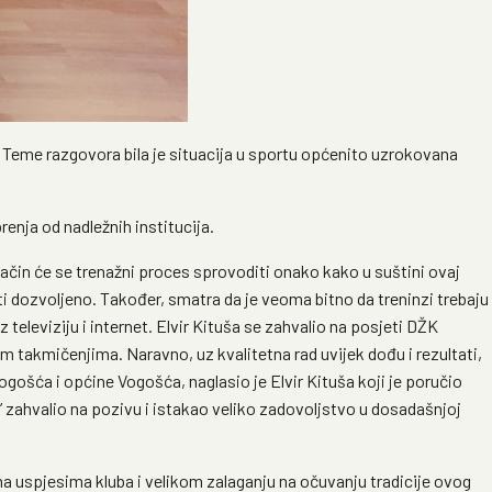
. Teme razgovora bila je situacija u sportu općenito uzrokovana
nja od nadležnih institucija.
način će se trenažni proces sprovoditi onako kako u suštini ovaj
 dozvoljeno. Također, smatra da je veoma bitno da treninzi trebaju
televiziju i internet. Elvir Kituša se zahvalio na posjeti DŽK
im takmičenjima. Naravno, uz kvalitetna rad uvijek dođu i rezultati,
gošća i općine Vogošća, naglasio je Elvir Kituša koji je poručio
” zahvalio na pozivu i istakao veliko zadovoljstvo u dosadašnjoj
na uspjesima kluba i velikom zalaganju na očuvanju tradicije ovog