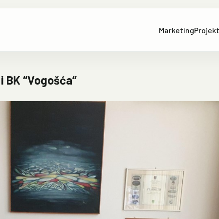
Marketing
Projekt
 i BK “Vogošća”