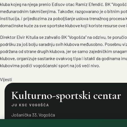
kluba kojeg na njega prenio Edisov otac Ramiz Efendić. BK “Vogošća” 
međunarodnim takmičenjima. Također, razgovarano je o bitnim potr
institucija, i prijedlozima za poboljšanje uslova trenažnog procesa
domaćinske kuće za sve sportske klubove koji koriste resurse ove i
Direktor Elvir Kituša se zahvalio BK “Vogošća” na odzivu, te poručio
podršku za još bolju saradnju svih klubova međusobno. Posebnu vizi
podržana od strane drugih klubova, jer se samo zajedničkim snagam
klubove, organizuje sastanke ovakvog tipa i istakli da godinama im
klubovima podići vogošćanski sport na još veći nivo.
Vijesti
Kulturno-sportski centar
JU KSC VOGOŠĆA
Jošanička 33, Vogošća
kscvogosca@gmail.com