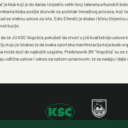
je klub koji je do danas iznjedrio veliki broj talenata,vrhunskih bok
ebama kluba poslije dozvole za početak trenažnog procesa, koji će
 kad se steknu uslove za iste. Edis Efendić je dodao i bitnu činjeni
nstitucije.
 da će JU KSC Vogošća pokušati da stvori u još kvalitetnije uslove ko
ju koju je istakao je da svaka sportska manifestacija koja bude org
a može doći do najboljih uspjeha. Predstavnik BK “Vogošća” su se z
aju odlične uslove i odnos sa našom ustanovom, te se nadaju i dalj