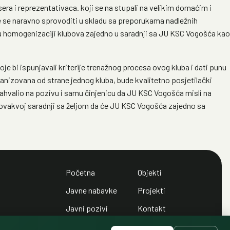
sera i reprezentativaca. koji se na stupali na velikim domaćim i
 se naravno sprovoditi u skladu sa preporukama nadležnih
cu u homogenizaciji klubova zajedno u saradnji sa JU KSC Vogošća kao
je bi ispunjavali kriterije trenažnog procesa ovog kluba i dati punu
anizovana od strane jednog kluba, bude kvalitetno posjetilački
ahvalio na pozivu i samu činjenicu da JU KSC Vogošća misli na
e ovakvoj saradnji sa željom da će JU KSC Vogošća zajedno sa
Početna
Objekti
Javne nabavke
Projekti
Javni pozivi
Kontakt
Javni oglasi
Politika privatnosti