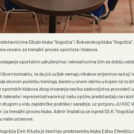
a predstavnicima Džudo kluba “Vogošća” i Bokserskog kluba “Vogošća”
era vezano za trenažni proces sportista i klubova.
laganje sportskim udruženjima i rekreativcima čim se dobiju odobre
izičkom kontaktu, te da još uvijek nemaju nikakve smjernice na koji 
ada skorom početku treninga, berem u onom obimu u kojem će to biti
iz sportskih klubova zbog stvaranja navika zadovoljstva provodeći uz 
ih talenata i reprezentativaca koji našu općinu predstavljaju na razn
an drugom u vidu zajedničke podrške i saradnje, uz potporu JU KSC Vo
vi za trenažni proces kluba. Admir Vražalica se ispred Dž.K.”Vogošća
du naše ustanove.
Vogošća Elvir Kituša je čestitao predstavniku kluba Edisu Efendiću 