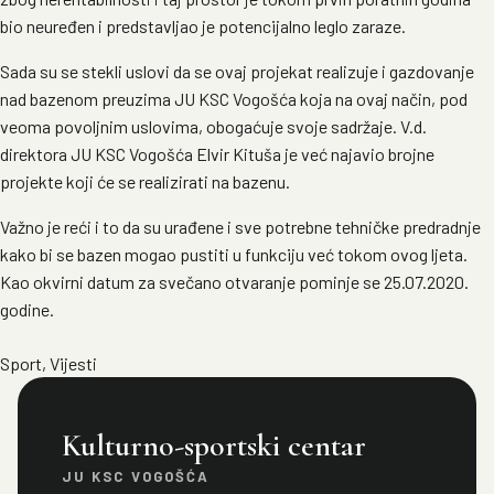
bio neuređen i predstavljao je potencijalno leglo zaraze.
Sada su se stekli uslovi da se ovaj projekat realizuje i gazdovanje
nad bazenom preuzima JU KSC Vogošća koja na ovaj način, pod
veoma povoljnim uslovima, obogaćuje svoje sadržaje. V.d.
direktora JU KSC Vogošća Elvir Kituša je već najavio brojne
projekte koji će se realizirati na bazenu.
Važno je reći i to da su urađene i sve potrebne tehničke predradnje
kako bi se bazen mogao pustiti u funkciju već tokom ovog ljeta.
Kao okvirni datum za svečano otvaranje pominje se 25.07.2020.
godine.
Sport
,
Vijesti
Kulturno-sportski centar
JU KSC VOGOŠĆA