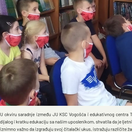
U okviru saradnje između JU KSC Vogošća i edukativnog centra Tet
dijalog i kratku edukaciju sa našim uposlenikom, shvatila da je ljet
iznimno važno da izgrađuju svoj čitalački ukus, istražuju različite ža