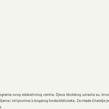
programa ovog edukativnog centra. Djeca školskog uzrasta su, kroz
ijama i stripovima iz bogatog fonda biblioteke. Za mlade čitatelje je
a.