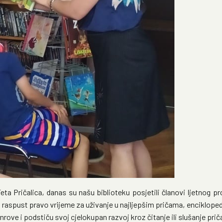
a Pričalica, danas su našu biblioteku posjetili članovi ljetnog 
ni raspust pravo vrijeme za uživanje u najljepšim pričama, encikloped
nrove i podstiču svoj cjelokupan razvoj kroz čitanje ili slušanje prič