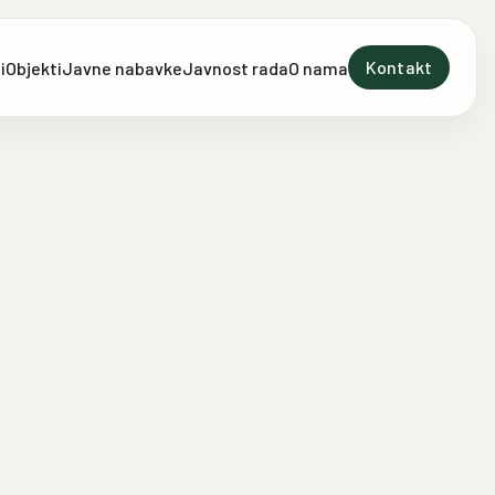
Kontakt
i
Objekti
Javne nabavke
Javnost rada
O nama