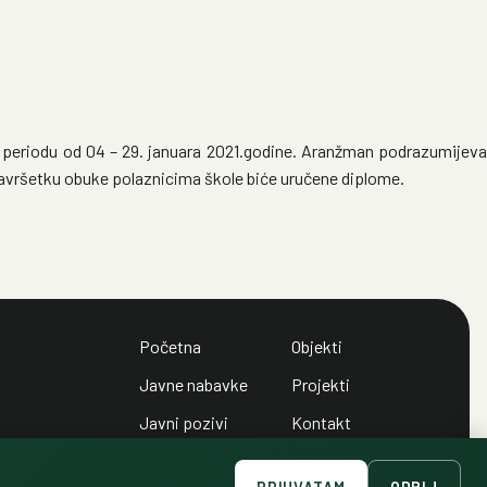
 u periodu od 04 – 29. januara 2021.godine. Aranžman podrazumijeva
po završetku obuke polaznicima škole biće uručene diplome.
Početna
Objekti
Javne nabavke
Projekti
Javni pozivi
Kontakt
Javni oglasi
Politika privatnosti