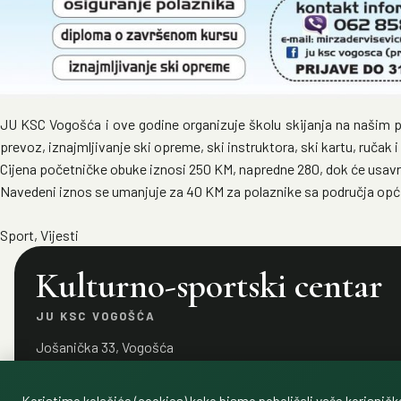
JU KSC Vogošća i ove godine organizuje školu skijanja na našim pl
prevoz, iznajmljivanje ski opreme, ski instruktora, ski kartu, ručak
Cijena početničke obuke iznosi 250 KM, napredne 280, dok će usavr
Navedeni iznos se umanjuje za 40 KM za polaznike sa područja opć
Sport
,
Vijesti
Kulturno-sportski centar
JU KSC VOGOŠĆA
Jošanička 33, Vogošća
kscvogosca@gmail.com
033 432 615