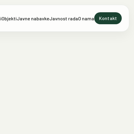
Kontakt
i
Objekti
Javne nabavke
Javnost rada
O nama