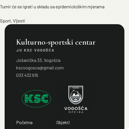
Turnir će se igrati u skladu sa epidemiološkim mjerama
Sport
,
Vijesti
Kulturno-sportski centar
JU KSC VOGOŠĆA
Jošanička 33, Vogošća
kscvogosca@gmail.com
033 432 615
Početna
Objekti