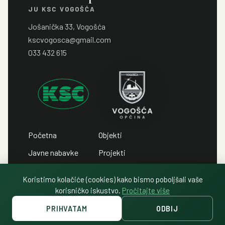
JU KSC VOGOŠĆA
Jošanička 33, Vogošća
kscvogosca@gmail.com
033 432 615
Početna
Objekti
Javne nabavke
Projekti
Javni pozivi
Kontakt
Koristimo kolačiće (cookies) kako bismo poboljšali vaše
Javni oglasi
Politika privatnosti
korisničko iskustvo.
Pročitajte više
PRIHVATAM
ODBIJ