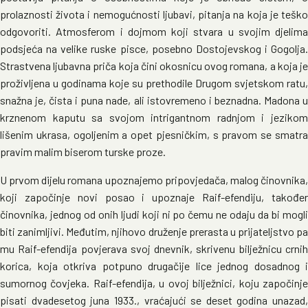
prolaznosti života i nemogućnosti ljubavi, pitanja na koja je teško
odgovoriti. Atmosferom i dojmom koji stvara u svojim djelima
podsjeća na velike ruske pisce, posebno Dostojevskog i Gogolja.
Strastvena ljubavna priča koja čini okosnicu ovog romana, a koja je
proživljena u godinama koje su prethodile Drugom svjetskom ratu,
snažna je, čista i puna nade, ali istovremeno i beznadna. Madona u
krznenom kaputu sa svojom intrigantnom radnjom i jezikom
lišenim ukrasa, ogoljenim a opet pjesničkim, s pravom se smatra
pravim malim biserom turske proze.
U prvom dijelu romana upoznajemo pripovjedača, malog činovnika,
koji započinje novi posao i upoznaje Raif-efendiju, također
činovnika, jednog od onih ljudi koji ni po čemu ne odaju da bi mogli
biti zanimljivi. Međutim, njihovo druženje prerasta u prijateljstvo pa
mu Raif-efendija povjerava svoj dnevnik, skrivenu bilježnicu crnih
korica, koja otkriva potpuno drugačije lice jednog dosadnog i
sumornog čovjeka. Raif-efendija, u ovoj bilježnici, koju započinje
pisati dvadesetog juna 1933., vraćajući se deset godina unazad,