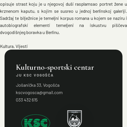
opisuje strast koju je u njegovoj duši rasplamsao portret žene u
krznenom kaputu, s kojim se susreo u jednoj berlinskoj galeriji.
Sadržaj te bilježnice je temeljni korpus romana u kojem se naziru i
autobiografski elementi temeljeni na iskustvu piščeva
dvogodišnjeg boravka u Berlinu.
Kultura
,
Vijesti
Kulturno-sportski centar
JU KSC VOGOŠĆA
Jošanička 33, Vogošća
kscvogosca@gmail.com
033 432 615