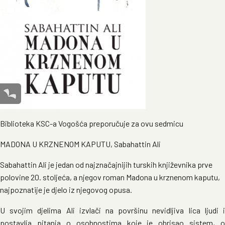
Biblioteka KSC-a Vogošća preporučuje za ovu sedmicu
MADONA U KRZNENOM KAPUTU, Sabahattin Ali
Sabahattin Ali je jedan od najznačajnijih turskih književnika prve
polovine 20. stoljeća, a njegov roman Madona u krznenom kaputu,
najpoznatije je djelo iz njegovog opusa.
U svojim djelima Ali izvlači na površinu nevidljiva lica ljudi i
postavlja pitanja o osobnostima koje je obrisao sistem, o