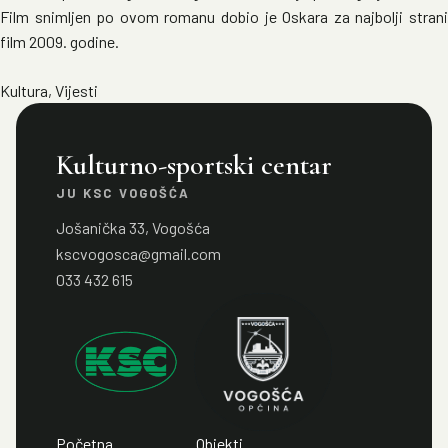
Film snimljen po ovom romanu dobio je Oskara za najbolji strani
film 2009. godine.
Kultura
,
Vijesti
Kulturno-sportski centar
JU KSC VOGOŠĆA
Jošanička 33, Vogošća
kscvogosca@gmail.com
033 432 615
Početna
Objekti