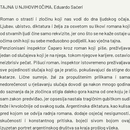
TAJNA U NJIHOVIM OČIMA, Eduardo Saćeri
Roman o strasti i zločinu koji nas vodi do dna ljudskog očaja.
Ljubav, ubistvo, diktatura i želja za osvetom su likovi romana koji
od stvarnih ljudi čine samo rekvizite, jer ono što se ne kaže ostaje u
očima onih koji su sebe međusobno podijelili, kao vječna tajna.
Penzionisani inspektor Ćaparo kroz roman koji piše, preživljava
jedan od slučajeva koji je na njega, tokom njegove karijere, ostavio
neizbrisiv pečat. Pišuci roman, inspektor istovremeno preživaljava
sve pojedinosti slučaja koji ga je pratio, pokušavajuci da stigne do
katarze. Lične sumnje, žal za propuštenim prilikama i sama
nedorečenost u rješavanju slučaja dovodi ga nakon mnogo godina
do saznanja da je zločinca stigla daleko gora kazna od one koju je i
sam zakon predviđao, jer opsesija nastala tragičnim gubitkom sudi
teže i krvoločnije od svakog suda. Argentinska diktatura, kao kulisa
pred kojom se odvija radnja romana, dodaje osjećaj nesigurnosti,
skučenosti i konstantnog pritiska, bojeći sivom bojom ovaj
izuzetan portret argentinskog društva sa kraja prošlog vijeka.