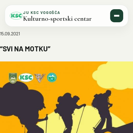
Skip to content
JU KSC VOGOŠĆA
Kulturno-sportski centar
15.09.2021
“SVI NA MOTKU”