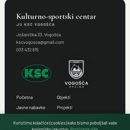
Kulturno-sportski centar
JU KSC VOGOŠĆA
Jošanička 33, Vogošća
kscvogosca@gmail.com
033 432 615
Početna
Objekti
Javne nabavke
Projekti
Javni pozivi
Kontakt
Koristimo kolačiće (cookies) kako bismo poboljšali vaše
Javni oglasi
Politika privatnosti
korisničko iskustvo.
Pročitajte više