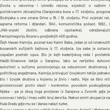
života u ratovima i između ratova, svjedoči o važnim i
potiskivanim zbivanjima (Sarajevska buna u 17. stoljeću, progona
Bošnjaka s one strane Drine u 18. i 19. stoljeću. Prvi svjetski rat,
agrarna reforma i džandari, 1941., komunistička pošast, 1992., i
JNA-srpski zločini, odbrana opstanka), odražavajući
fantazmagoriju Bosne u posljednjih 400 godina.
Šejh Hasan Kaimija, poznat kao Kaimi Baba, jedan je od istaknutih
bosanskih sufijskih šejhova iz 17. stoljeća. Iza sebe je ostavio
zapažen poetski opus. Bio je šejh kaderijskog reda i pročelnik
Hadži-Sinanove tekije u Sarajevu. Iako se nerijetko duhovni
autoriteti u sufizmu poistovjećuju sa odsustvom društvenog i
političkog angažmana, Kaimija je bivajući čovjekom tekije jednako
bio i čovjek društva u kojemu je živio i radio. Nije se libio niti
protestvovati protiv vlasti – konkretno, povodom poskupljenja
hljeba – pa je zbog toga protjeran iz Sarajeva u Zvornik gdje je
osnovao i tekiju i imao veliki broj derviša. Nakon smrti ukopan je na
Kula Gradu gdje mu se i danas nalazi turbe.
Ovo je i roman o dvojici velikih šejhova, Hasanu Kaimiji i Mehmedu