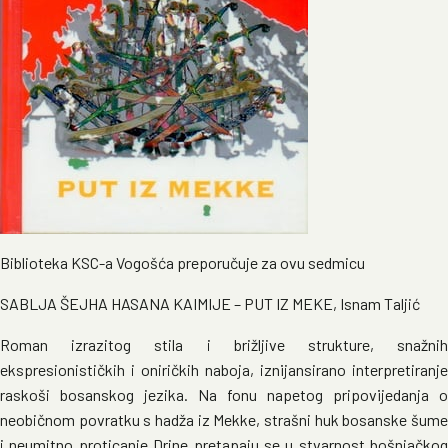
Biblioteka KSC-a Vogošća preporučuje za ovu sedmicu
SABLJA ŠEJHA HASANA KAIMIJE – PUT IZ MEKE, Isnam Taljić
Roman izrazitog stila i brižljive strukture, snažnih
ekspresionističkih i oniričkih naboja, iznijansirano interpretiranje
raskoši bosanskog jezika. Na fonu napetog pripovijedanja o
neobičnom povratku s hadža iz Mekke, strašni huk bosanske šume
i neumitno proticanje Drine pretapaju se u stvarnost bošnjačkog