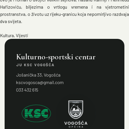
Hafizoviću, biljezima o vrtlogu vremena i na vjetrometini
prostranstva, o životu uz rijeku-granicu koja nepomirljivo razdvaja
dva svijeta.
Kultura
,
Vijesti
Kulturno-sportski centar
JU KSC VOGOŠĆA
Jošanička 33, Vogošća
kscvogosca@gmail.com
033 432 615