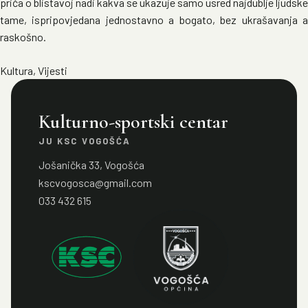
priča o blistavoj nadi kakva se ukazuje samo usred najdublje ljudske
tame, ispripovjedana jednostavno a bogato, bez ukrašavanja a
raskošno.
Kultura
,
Vijesti
Kulturno-sportski centar
JU KSC VOGOŠĆA
Jošanička 33, Vogošća
kscvogosca@gmail.com
033 432 615