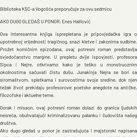
Biblioteka KSC-a Vogošća preporučuje za ovu sedmicu
AKO DUGO GLEDAŠ U PONOR, Enes Halilović
Ova interesantna knjiga isprepletana je pripovjedačka igra o
upotrebnoj vrijednosti tragičnog, snazi kletve i zakonima sudbine.
Prožet komičnim epizodana, ovaj potresni roman predstavlja
svjedočanstvo margine. U prepletu dvije ispovjesti, profesora
Sipca i Nejre, otkrivamo kako je teško u monstruoznim
okolnostima sačuvati čistu dušu. Junakinja Nejra se bori sa
siromaštvom, spletkama i surovostima svoje sredine, dok njen
težak život prekidaju profesorove poetske anegdote na antičke,
filozofske i aktuelne teme.
Gorak i misaon, ovaj potresni roman dolazi do granica ljudskih
nesreća, obuhvatajući kriminalizovanu palanku i čudovišta našeg
društva.
Ako dugo gledaš u ponor je zastrašujuća i majstorski napisana