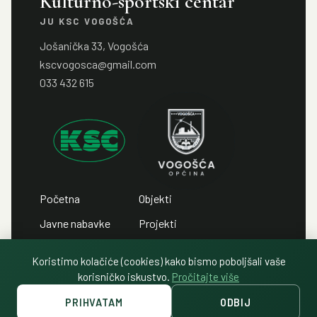
Kulturno-sportski centar
JU KSC VOGOŠĆA
Jošanička 33, Vogošća
kscvogosca@gmail.com
033 432 615
Početna
Objekti
Javne nabavke
Projekti
Javni pozivi
Kontakt
Koristimo kolačiće (cookies) kako bismo poboljšali vaše
Javni oglasi
Politika privatnosti
korisničko iskustvo.
Pročitajte više
PRIHVATAM
ODBIJ