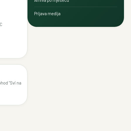
Arhiva po mjesecu
Prijava medija
SC
ohod “Svi na