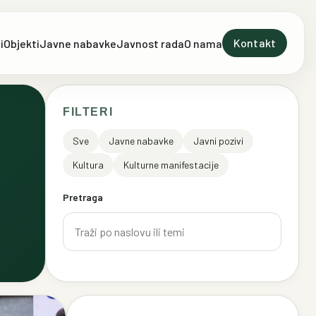
Kontakt
i
Objekti
Javne nabavke
Javnost rada
O nama
FILTERI
Sve
Javne nabavke
Javni pozivi
Kultura
Kulturne manifestacije
Pretraga