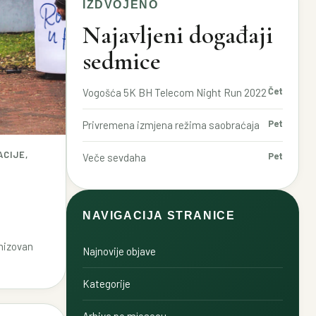
IZDVOJENO
Najavljeni događaji
sedmice
Čet
Vogošća 5K BH Telecom Night Run 2022
Pet
Privremena izmjena režima saobraćaja
ACIJE,
Pet
Veče sevdaha
NAVIGACIJA STRANICE
anizovan
Najnovije objave
Kategorije