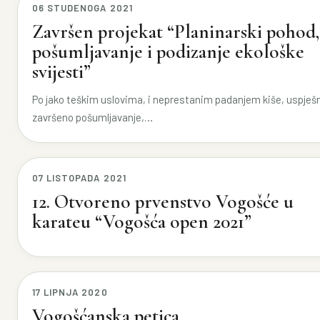
06 STUDENOGA 2021
Završen projekat “Planinarski pohod,
pošumljavanje i podizanje ekološke
svijesti”
Po jako teškim uslovima, i neprestanim padanjem kiše, uspješn
završeno pošumljavanje,…
07 LISTOPADA 2021
12. Otvoreno prvenstvo Vogošće u
karateu “Vogošća open 2021”
17 LIPNJA 2020
Vogošćanska petica