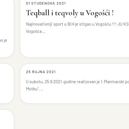
01 STUDENOGA 2021
Teqball i teqvoly u Vogošći !
Najinovativniji sport u BiH je stigao u Vogošću !!! JU K
Vogošća…
o je
25 RUJNA 2021
U subotu, 25.9.2021. godine realizovan je 1. Planinarski p
Motku”.…