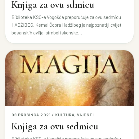
Knjiga za ovu sdmicu
Biblioteka KSC-a Vogošća preporučuje za ovu sedmicu
HADŽIBEG, Kemal Čopra Hadžibeg je najpoznatiji cvijet
bosanskih avlija, simbol iskonske…
09 PROSINCA 2021 / KULTURA, VIJESTI
Knjiga za ovu sedmicu
Biblioteka KSC-a Vogošća preporučuje za ovu sedmicu