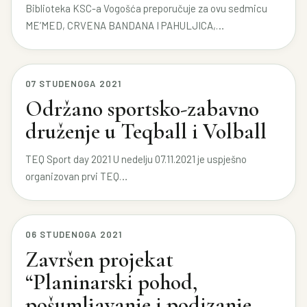
Biblioteka KSC-a Vogošća preporučuje za ovu sedmicu
ME’MED, CRVENA BANDANA I PAHULJICA,…
07 STUDENOGA 2021
Održano sportsko-zabavno
druženje u Teqball i Volball
TEQ Sport day 2021 U nedelju 07.11.2021 je uspješno
organizovan prvi TEQ…
06 STUDENOGA 2021
Završen projekat
“Planinarski pohod,
pošumljavanje i podizanje