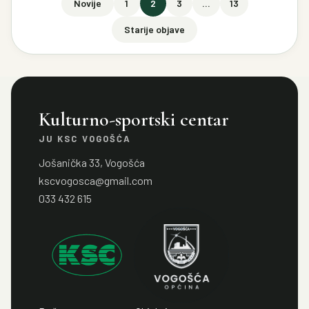
Brojevi stranica objava
Novije
1
2
3
…
13
Starije objave
Kulturno-sportski centar
JU KSC VOGOŠĆA
Jošanička 33, Vogošća
kscvogosca@gmail.com
033 432 615