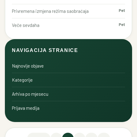
Pet
Privremena izmjena režima saobraćaja
Pet
Veče sevdaha
NAVIGACIJA STRANICE
Najnovije objave
Kategorije
Arhiva po mjesecu
Prijava medija